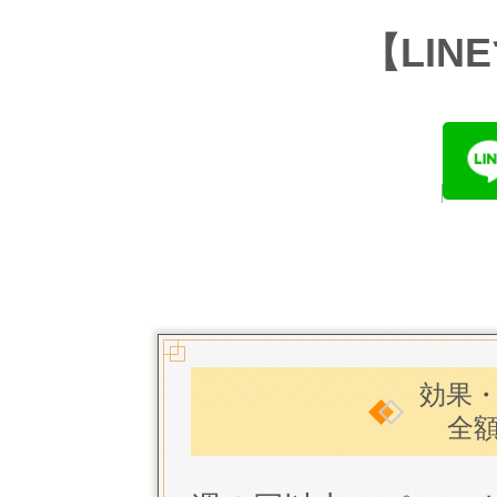
【LI
効果
全