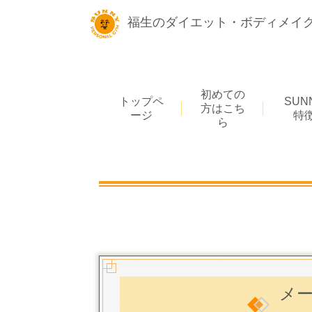
福生のダイエット・ボディメイク
初めての
トップペ
SUN
方はこち
ージ
特
ら
メ