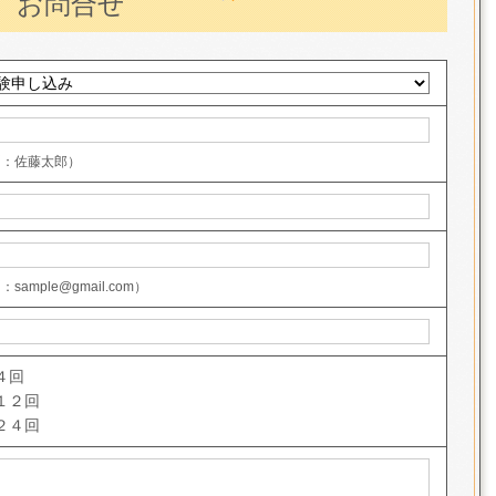
お問合せ
例：佐藤太郎）
sample@gmail.com）
４回
１２回
２４回