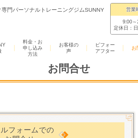
専門パーソナルトレーニングジムSUNNY
営業
9:00～
定休日：
料金・お
NY
お客様の
ビフォー
申し込み
お
徴
声
アフター
方法
お問合せ
ールフォームでの